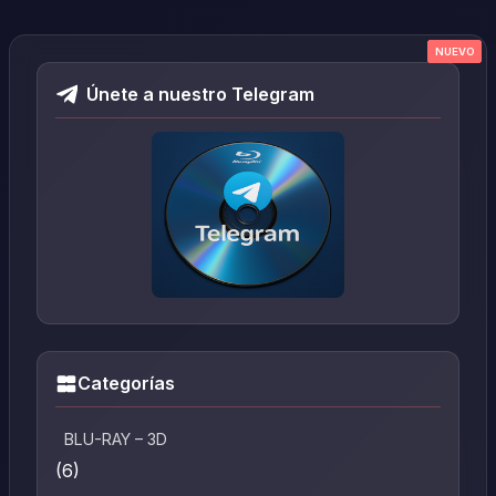
NUEVO
NUEVO
NUEVO
NUEVO
NUEVO
Únete a nuestro Telegram
Categorías
BLU-RAY – 3D
(6)