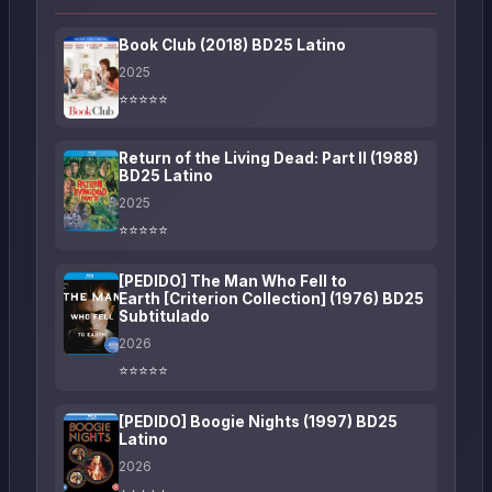
Book Club (2018) BD25 Latino
2025
⭐⭐⭐⭐⭐
Return of the Living Dead: Part II (1988)
BD25 Latino
2025
⭐⭐⭐⭐⭐
[PEDIDO] The Man Who Fell to
Earth [Criterion Collection] (1976) BD25
Subtitulado
2026
⭐⭐⭐⭐⭐
[PEDIDO] Boogie Nights (1997) BD25
Latino
2026