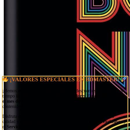
¡VALORES ESPECIALES EN BDMASTER!
¡Hemos actualizado nuestras tarifas con descuentos exclusivos por
tiempo limitado! Aprovecha nuestros
Valores Especiales durante
el mes de Julio en Tokens y Planes
y asegura tu acceso al mejor
contenido Blu-ray con los mejores precios del año.
Disfruta de acceso prioritario, contenido premium en máxima
calidad y soporte dedicado a través de nuestros
Planes exclusivos
y
el
Servicio VIP
.