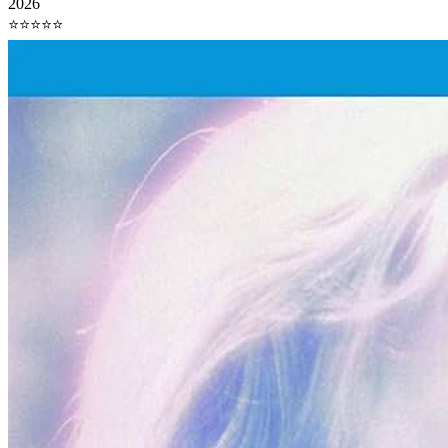
2026
⭐⭐⭐⭐⭐