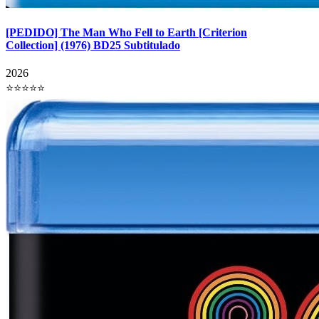
[PEDIDO] The Man Who Fell to Earth [Criterion
Collection] (1976) BD25 Subtitulado
2026
⭐⭐⭐⭐⭐