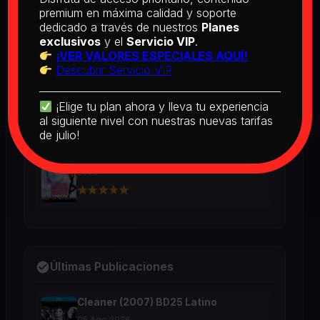
BD25 Subtitulado
premium en máxima calidad y soporte
2026
dedicado a través de nuestros
Planes
exclusivos
y el
Servicio VIP
.
¡VER VALORES ESPECIALES AQUÍ!
Descubrir Servicio VIP
[PEDIDO] Boogie Nights (1997) BD25
Latino
2026
¡Elige tu plan ahora y lleva tu experiencia
al siguiente nivel con nuestras nuevas tarifas
de julio!
The Real McCoy (1993) BD25 Latino
2026
Últimas Publicaciones
Cleaner (2007) BD25 Latino
05 Ago 2026