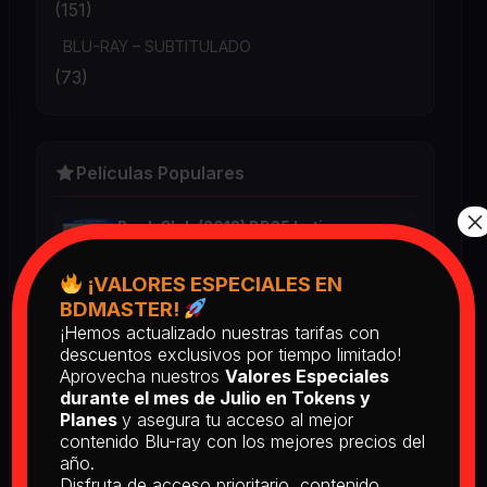
(151)
BLU-RAY – SUBTITULADO
(73)
Películas Populares
×
Book Club (2018) BD25 Latino
2025
¡VALORES ESPECIALES EN
BDMASTER!
¡Hemos actualizado nuestras tarifas con
Return of the Living Dead: Part II
descuentos exclusivos por tiempo limitado!
(1988) BD25 Latino
Aprovecha nuestros
Valores Especiales
2025
durante el mes de Julio en Tokens y
Planes
y asegura tu acceso al mejor
contenido Blu-ray con los mejores precios del
[PEDIDO] The Man Who Fell to
año.
Earth [Criterion Collection] (1976)
Disfruta de acceso prioritario, contenido