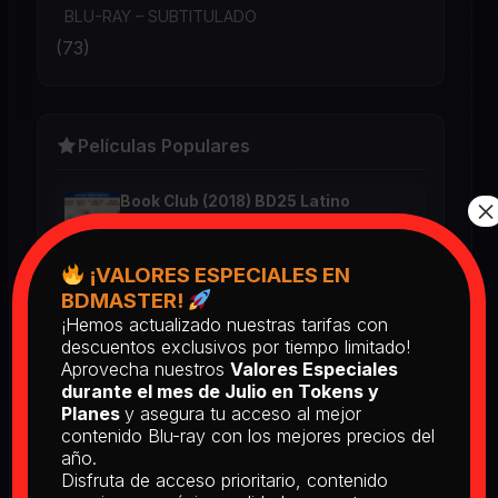
BLU-RAY – SUBTITULADO
(73)
Películas Populares
×
Book Club (2018) BD25 Latino
2025
¡VALORES ESPECIALES EN
BDMASTER!
Return of the Living Dead: Part II
¡Hemos actualizado nuestras tarifas con
(1988) BD25 Latino
descuentos exclusivos por tiempo limitado!
2025
Aprovecha nuestros
Valores Especiales
durante el mes de Julio en Tokens y
Planes
y asegura tu acceso al mejor
contenido Blu-ray con los mejores precios del
[PEDIDO] The Man Who Fell to
año.
Earth [Criterion Collection] (1976)
BD25 Subtitulado
Disfruta de acceso prioritario, contenido