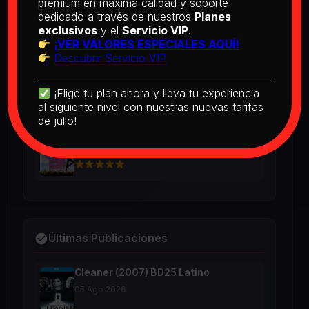
premium en máxima calidad y soporte
2026
dedicado a través de nuestros
Planes
exclusivos
y el
Servicio VIP
.
¡VER VALORES ESPECIALES AQUÍ!
[PEDIDO] Boogie Nights (1997) BD25
Descubrir Servicio VIP
Latino
2026
¡Elige tu plan ahora y lleva tu experiencia
al siguiente nivel con nuestras nuevas tarifas
de julio!
The Real McCoy (1993) BD25 Latino
2026
Últimas Publicaciones
Cleaner (2007) BD25 Latino
05 Ago 2026