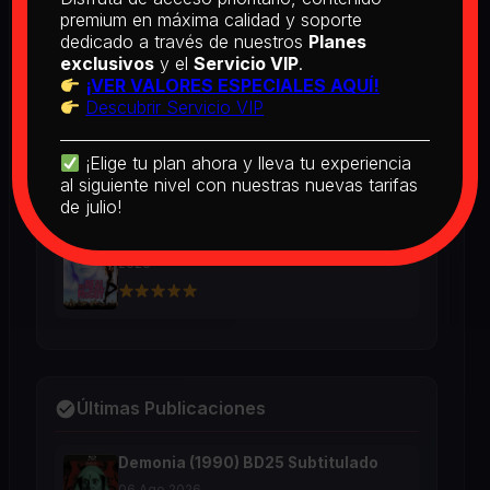
BD25 Subtitulado
premium en máxima calidad y soporte
2026
dedicado a través de nuestros
Planes
exclusivos
y el
Servicio VIP
.
¡VER VALORES ESPECIALES AQUÍ!
Descubrir Servicio VIP
[PEDIDO] Boogie Nights (1997) BD25
Latino
2026
¡Elige tu plan ahora y lleva tu experiencia
al siguiente nivel con nuestras nuevas tarifas
de julio!
The Real McCoy (1993) BD25 Latino
2026
Últimas Publicaciones
Demonia (1990) BD25 Subtitulado
06 Ago 2026