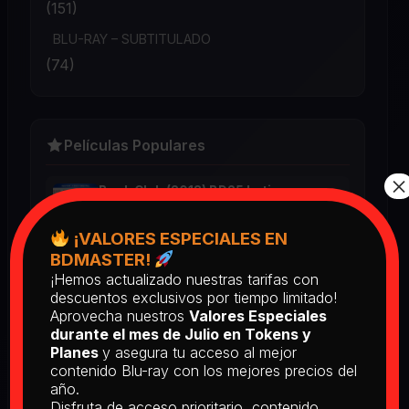
(151)
BLU-RAY – SUBTITULADO
(74)
Películas Populares
×
Book Club (2018) BD25 Latino
2025
¡VALORES ESPECIALES EN
BDMASTER!
¡Hemos actualizado nuestras tarifas con
Return of the Living Dead: Part II
descuentos exclusivos por tiempo limitado!
(1988) BD25 Latino
Aprovecha nuestros
Valores Especiales
2025
durante el mes de Julio en Tokens y
Planes
y asegura tu acceso al mejor
contenido Blu-ray con los mejores precios del
[PEDIDO] The Man Who Fell to
año.
Earth [Criterion Collection] (1976)
Disfruta de acceso prioritario, contenido