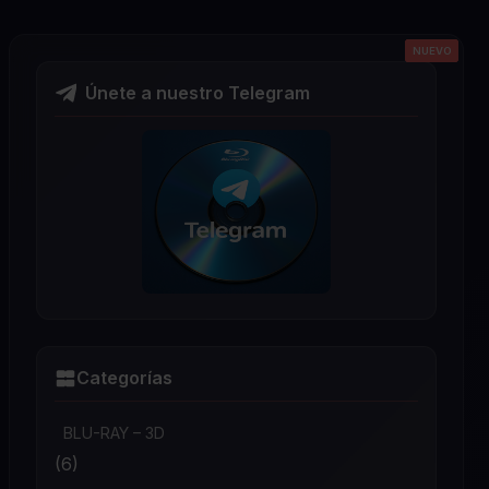
NUEVO
NUEVO
NUEVO
NUEVO
NUEVO
Únete a nuestro Telegram
Categorías
BLU-RAY – 3D
(6)