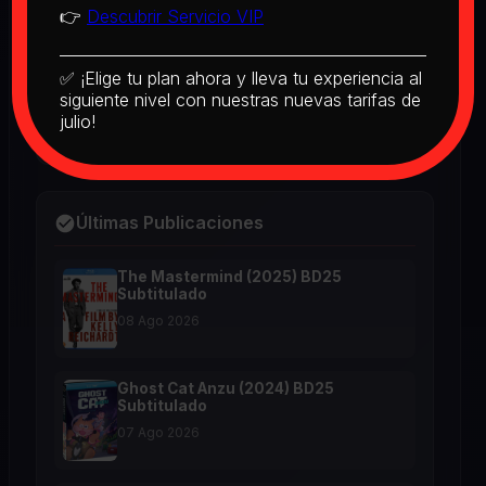
⭐⭐⭐⭐⭐
👉
Descubrir Servicio VIP
The Real McCoy (1993) BD25 Latino
✅ ¡Elige tu plan ahora y lleva tu experiencia al
2026
siguiente nivel con nuestras nuevas tarifas de
⭐⭐⭐⭐⭐
julio!
Últimas Publicaciones
The Mastermind (2025) BD25
Subtitulado
08 Ago 2026
Ghost Cat Anzu (2024) BD25
Subtitulado
07 Ago 2026