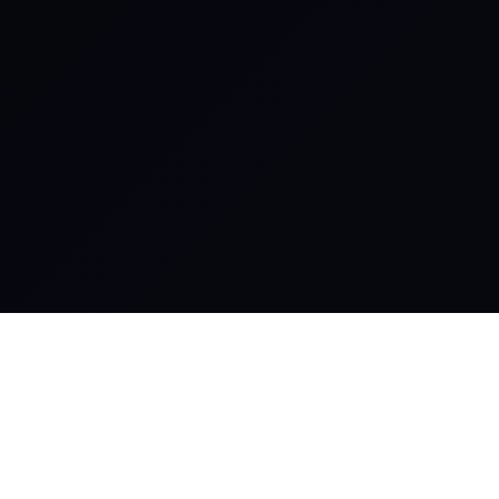
🎬 BDMASTER
Tu destino para las mejores películas y series.