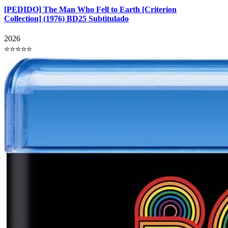
[PEDIDO] The Man Who Fell to Earth [Criterion
Collection] (1976) BD25 Subtitulado
2026
⭐⭐⭐⭐⭐