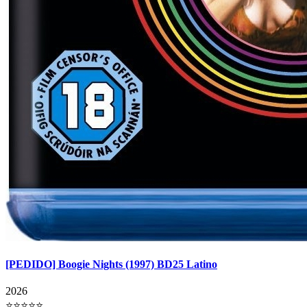
[PEDIDO] Boogie Nights (1997) BD25 Latino
2026
⭐⭐⭐⭐⭐