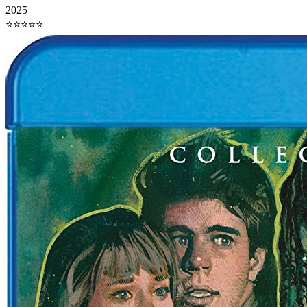
2025
⭐⭐⭐⭐⭐