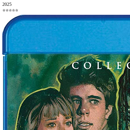
2025
⭐⭐⭐⭐⭐