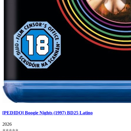
[PEDIDO] Boogie Nights (1997) BD25 Latino
2026
⭐⭐⭐⭐⭐