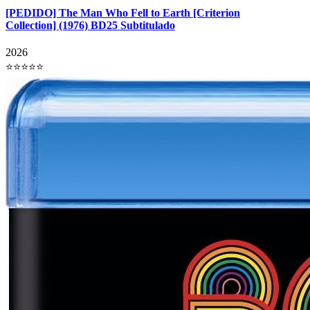
[PEDIDO] The Man Who Fell to Earth [Criterion
Collection] (1976) BD25 Subtitulado
2026
⭐⭐⭐⭐⭐