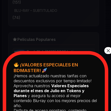
(151)
BLU-RAY – SUBTITULADO
(74)
Películas Populares
×
Book Club (2018) BD25 Latino
2025
¡VALORES ESPECIALES EN
BDMASTER!
¡Hemos actualizado nuestras tarifas con
Return of the Living Dead: Part II
descuentos exclusivos por tiempo limitado!
(1988) BD25 Latino
Aprovecha nuestros
Valores Especiales
2025
durante el mes de Julio en Tokens y
Planes
y asegura tu acceso al mejor
contenido Blu-ray con los mejores precios del
[PEDIDO] The Man Who Fell to
año.
Earth [Criterion Collection] (1976)
Disfruta de acceso prioritario, contenido