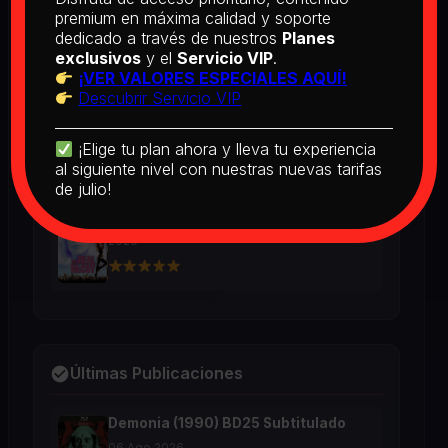
BD25 Subtitulado
premium en máxima calidad y soporte
2026
dedicado a través de nuestros
Planes
exclusivos
y el
Servicio VIP
.
¡VER VALORES ESPECIALES AQUÍ!
Descubrir Servicio VIP
[PEDIDO] Boogie Nights (1997) BD25
Latino
2026
¡Elige tu plan ahora y lleva tu experiencia
al siguiente nivel con nuestras nuevas tarifas
de julio!
The Real McCoy (1993) BD25 Latino
2026
Últimas Publicaciones
Demonia (1990) BD25 Subtitulado
06 Ago 2026