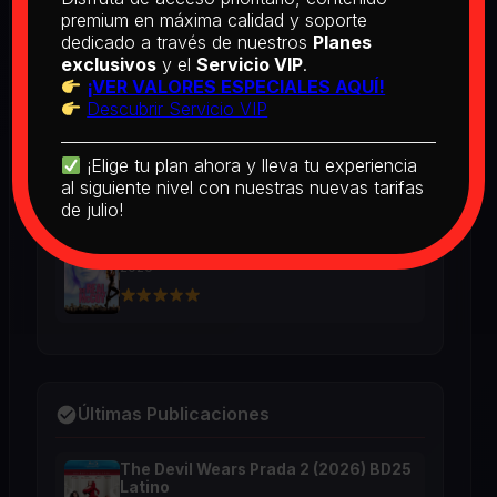
BD25 Subtitulado
premium en máxima calidad y soporte
2026
dedicado a través de nuestros
Planes
exclusivos
y el
Servicio VIP
.
¡VER VALORES ESPECIALES AQUÍ!
Descubrir Servicio VIP
[PEDIDO] Boogie Nights (1997) BD25
Latino
2026
¡Elige tu plan ahora y lleva tu experiencia
al siguiente nivel con nuestras nuevas tarifas
de julio!
The Real McCoy (1993) BD25 Latino
2026
Últimas Publicaciones
The Devil Wears Prada 2 (2026) BD25
Latino