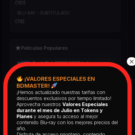
(151)
BLU-RAY – SUBTITULADO
(76)
Películas Populares
×
Book Club (2018) BD25 Latino
2025
¡VALORES ESPECIALES EN
BDMASTER!
¡Hemos actualizado nuestras tarifas con
Return of the Living Dead: Part II
descuentos exclusivos por tiempo limitado!
(1988) BD25 Latino
Aprovecha nuestros
Valores Especiales
2025
durante el mes de Julio en Tokens y
Planes
y asegura tu acceso al mejor
contenido Blu-ray con los mejores precios del
[PEDIDO] The Man Who Fell to
año.
Earth [Criterion Collection] (1976)
Disfruta de acceso prioritario, contenido