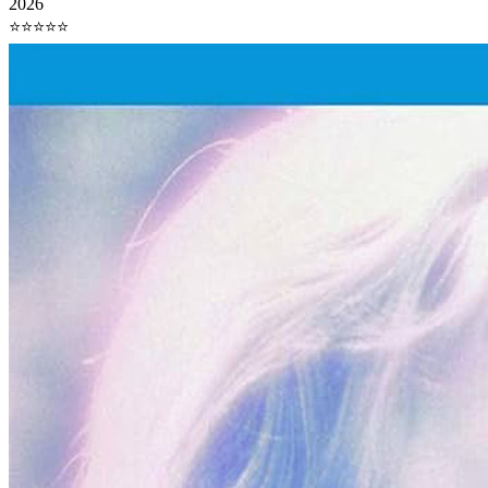
2026
⭐⭐⭐⭐⭐