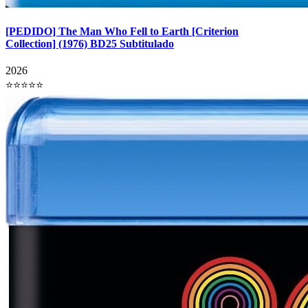
[PEDIDO] The Man Who Fell to Earth [Criterion
Collection] (1976) BD25 Subtitulado
2026
⭐⭐⭐⭐⭐