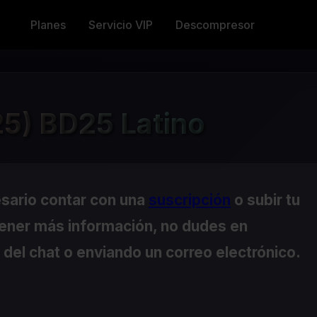
Planes
Servicio VIP
Descompresor
25) BD25 Latino
esario contar con una
suscripción
o subir tu
tener más información, no dudes en
del chat o enviando un correo electrónico.