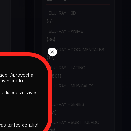
BLU-RAY – 3D
(6)
BLU-RAY – ANIME
(38)
×
BLU-RAY – DOCUMENTALES
(12)
BLU-RAY – LATINO
itado! Aprovecha
(1,801)
 asegura tu
BLU-RAY – MUSICALES
 dedicado a través
(6)
BLU-RAY – SERIES
(151)
BLU-RAY – SUBTITULADO
s tarifas de julio!
(75)