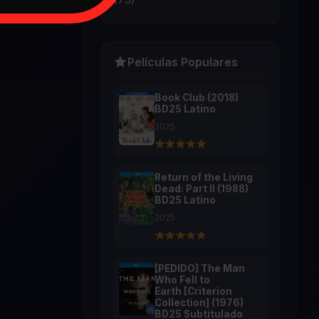
Películas Populares
Book Club (2018)
BD25 Latino
2025
Return of the Living
Dead: Part II (1988)
BD25 Latino
2025
[PEDIDO] The Man
Who Fell to
Earth [Criterion
Collection] (1976)
BD25 Subtitulado