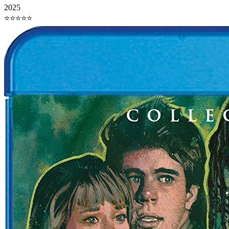
2025
⭐⭐⭐⭐⭐