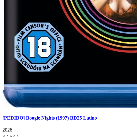
[PEDIDO] Boogie Nights (1997) BD25 Latino
2026
⭐⭐⭐⭐⭐