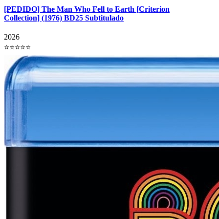
[PEDIDO] The Man Who Fell to Earth [Criterion
Collection] (1976) BD25 Subtitulado
2026
⭐⭐⭐⭐⭐