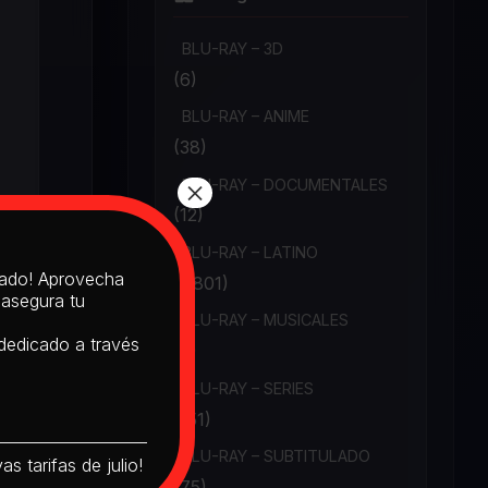
BLU-RAY – 3D
(6)
BLU-RAY – ANIME
(38)
×
BLU-RAY – DOCUMENTALES
(12)
BLU-RAY – LATINO
itado! Aprovecha
(1,801)
 asegura tu
BLU-RAY – MUSICALES
 dedicado a través
(6)
BLU-RAY – SERIES
(151)
BLU-RAY – SUBTITULADO
s tarifas de julio!
(75)