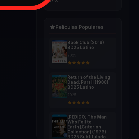
Películas Populares
Book Club (2018)
BD25 Latino
2025
Return of the Living
Dead: Part II (1988)
BD25 Latino
2025
[PEDIDO] The Man
Who Fell to
Earth [Criterion
Collection] (1976)
BD25 Subtitulado