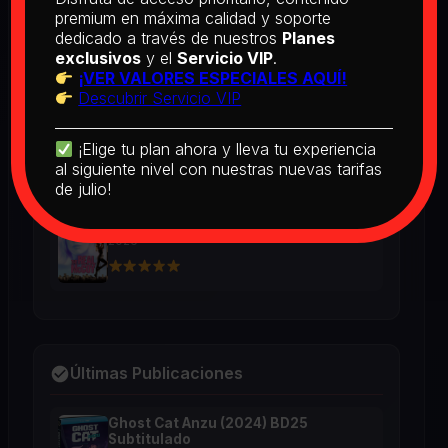
BD25 Subtitulado
premium en máxima calidad y soporte
2026
dedicado a través de nuestros
Planes
exclusivos
y el
Servicio VIP
.
¡VER VALORES ESPECIALES AQUÍ!
Descubrir Servicio VIP
[PEDIDO] Boogie Nights (1997) BD25
Latino
2026
¡Elige tu plan ahora y lleva tu experiencia
al siguiente nivel con nuestras nuevas tarifas
de julio!
The Real McCoy (1993) BD25 Latino
2026
Últimas Publicaciones
Ghost Cat Anzu (2024) BD25
Subtitulado