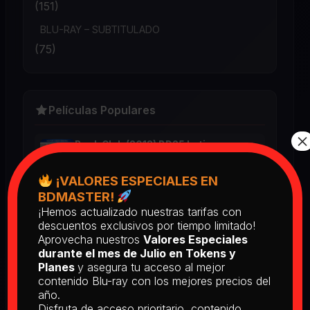
(151)
BLU-RAY – SUBTITULADO
(75)
Películas Populares
×
Book Club (2018) BD25 Latino
2025
¡VALORES ESPECIALES EN
BDMASTER!
¡Hemos actualizado nuestras tarifas con
Return of the Living Dead: Part II
descuentos exclusivos por tiempo limitado!
(1988) BD25 Latino
Aprovecha nuestros
Valores Especiales
2025
durante el mes de Julio en Tokens y
Planes
y asegura tu acceso al mejor
contenido Blu-ray con los mejores precios del
[PEDIDO] The Man Who Fell to
año.
Earth [Criterion Collection] (1976)
Disfruta de acceso prioritario, contenido