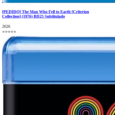
[PEDIDO] The Man Who Fell to Earth [Criterion
Collection] (1976) BD25 Subtitulado
2026
⭐⭐⭐⭐⭐