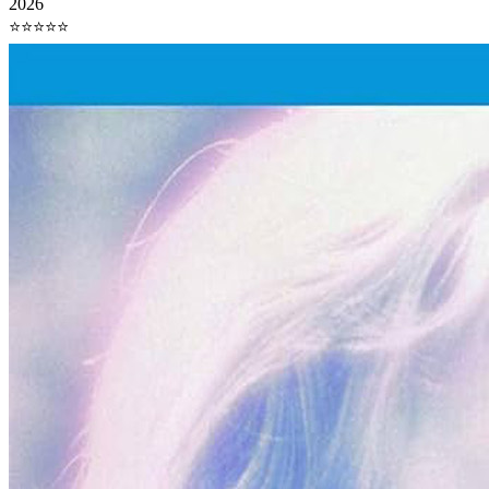
2026
⭐⭐⭐⭐⭐