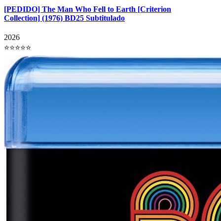
[PEDIDO] The Man Who Fell to Earth [Criterion
Collection] (1976) BD25 Subtitulado
2026
⭐⭐⭐⭐⭐