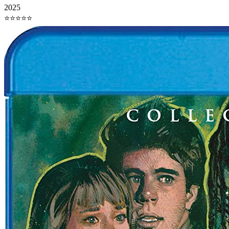
2025
⭐⭐⭐⭐⭐