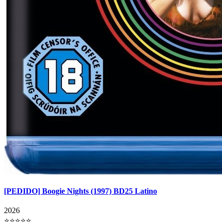
[PEDIDO] Boogie Nights (1997) BD25 Latino
2026
⭐⭐⭐⭐⭐