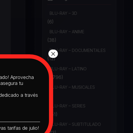
BLU-RAY – 3D
(6)
BLU-RAY – ANIME
(38)
BLU-RAY – DOCUMENTALES
×
(12)
BLU-RAY – LATINO
(1,796)
itado! Aprovecha
 asegura tu
BLU-RAY – MUSICALES
 dedicado a través
(6)
BLU-RAY – SERIES
(151)
BLU-RAY – SUBTITULADO
s tarifas de julio!
(73)