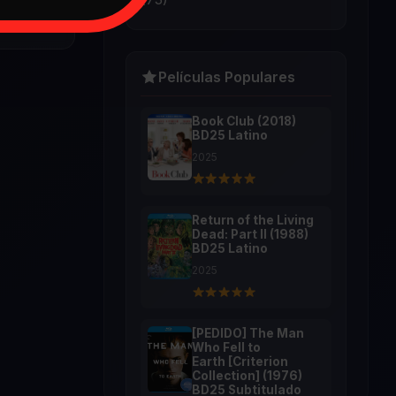
Películas Populares
Book Club (2018)
BD25 Latino
2025
Return of the Living
Dead: Part II (1988)
BD25 Latino
2025
[PEDIDO] The Man
Who Fell to
Earth [Criterion
Collection] (1976)
BD25 Subtitulado