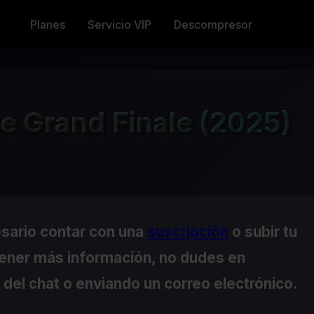
Planes
Servicio VIP
Descompresor
 Grand Finale (2025)
esario contar con una
suscripción
o subir tu
tener más información, no dudes en
del chat o enviando un correo electrónico.