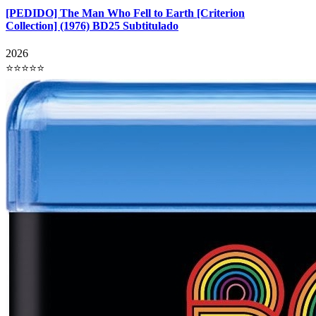
[PEDIDO] The Man Who Fell to Earth [Criterion
Collection] (1976) BD25 Subtitulado
2026
⭐⭐⭐⭐⭐