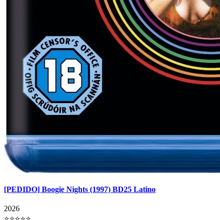
[PEDIDO] Boogie Nights (1997) BD25 Latino
2026
⭐⭐⭐⭐⭐