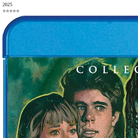
2025
⭐⭐⭐⭐⭐