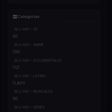
Categorías
BLU-RAY – 3D
(6)
BLU-RAY – ANIME
(38)
BLU-RAY – DOCUMENTALES
(12)
BLU-RAY – LATINO
(1,801)
BLU-RAY – MUSICALES
(6)
BLU-RAY – SERIES