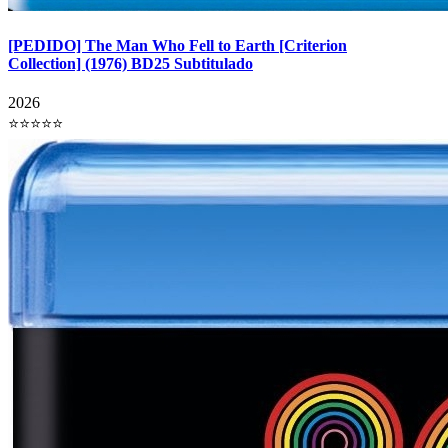
[PEDIDO] The Man Who Fell to Earth [Criterion
Collection] (1976) BD25 Subtitulado
2026
⭐⭐⭐⭐⭐