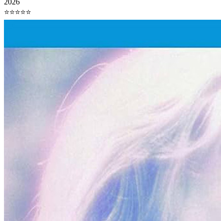
2026
⭐⭐⭐⭐⭐