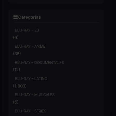
Categorías
BLU-RAY – 3D
(6)
BLU-RAY – ANIME
(38)
BLU-RAY – DOCUMENTALES
(12)
BLU-RAY – LATINO
(1,803)
BLU-RAY – MUSICALES
(6)
BLU-RAY – SERIES