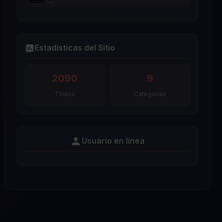
Estadísticas del Sitio
2090
9
Titulos
Categorías
Usuario en línea