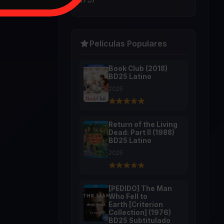
Películas Populares
Book Club (2018)
BD25 Latino
2025
Return of the Living
Dead: Part II (1988)
BD25 Latino
2025
[PEDIDO] The Man
Who Fell to
Earth [Criterion
Collection] (1976)
BD25 Subtitulado