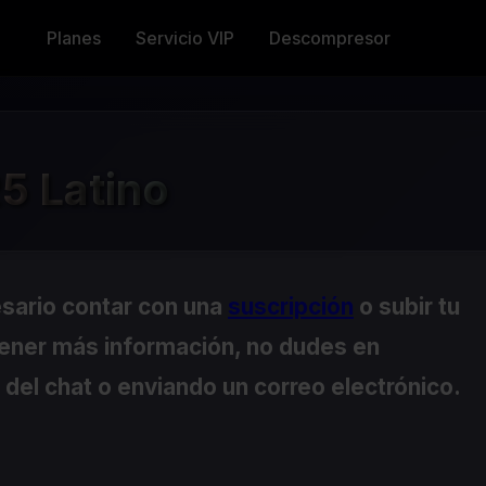
Planes
Servicio VIP
Descompresor
5 Latino
esario contar con una
suscripción
o subir tu
tener más información, no dudes en
del chat o enviando un correo electrónico.