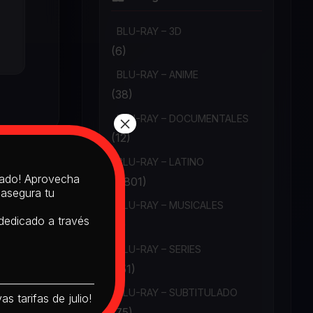
BLU-RAY – 3D
(6)
BLU-RAY – ANIME
(38)
×
BLU-RAY – DOCUMENTALES
(12)
BLU-RAY – LATINO
itado! Aprovecha
(1,801)
 asegura tu
BLU-RAY – MUSICALES
 dedicado a través
(6)
BLU-RAY – SERIES
(151)
BLU-RAY – SUBTITULADO
s tarifas de julio!
(75)