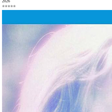
2026
⭐⭐⭐⭐⭐