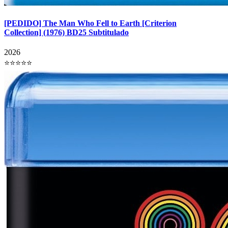
[PEDIDO] The Man Who Fell to Earth [Criterion
Collection] (1976) BD25 Subtitulado
2026
⭐⭐⭐⭐⭐