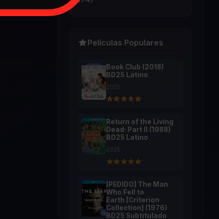
Películas Populares
Book Club (2018)
BD25 Latino
2025
Return of the Living
Dead: Part II (1988)
BD25 Latino
2025
[PEDIDO] The Man
Who Fell to
Earth [Criterion
Collection] (1976)
BD25 Subtitulado