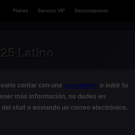
Planes
Servicio VIP
Descompresor
25 Latino
esario contar con una
suscripción
o subir tu
tener más información, no dudes en
del chat o enviando un correo electrónico.