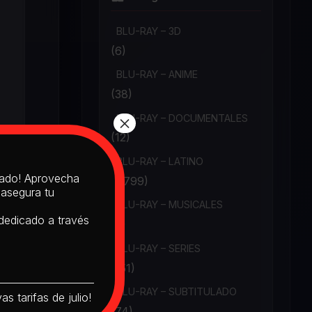
BLU-RAY – 3D
(6)
BLU-RAY – ANIME
(38)
×
BLU-RAY – DOCUMENTALES
(12)
BLU-RAY – LATINO
itado! Aprovecha
(1,799)
 asegura tu
BLU-RAY – MUSICALES
 dedicado a través
(6)
BLU-RAY – SERIES
(151)
BLU-RAY – SUBTITULADO
s tarifas de julio!
(74)