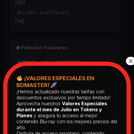
(151)
BLU-RAY – SUBTITULADO
(74)
Películas Populares
×
Book Club (2018) BD25 Latino
2025
¡VALORES ESPECIALES EN
BDMASTER!
¡Hemos actualizado nuestras tarifas con
Return of the Living Dead: Part II
descuentos exclusivos por tiempo limitado!
(1988) BD25 Latino
Aprovecha nuestros
Valores Especiales
2025
durante el mes de Julio en Tokens y
Planes
y asegura tu acceso al mejor
contenido Blu-ray con los mejores precios del
[PEDIDO] The Man Who Fell to
año.
Earth [Criterion Collection] (1976)
Disfruta de acceso prioritario, contenido