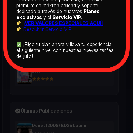
BD25 Subtitulado
premium en máxima calidad y soporte
2026
dedicado a través de nuestros
Planes
exclusivos
y el
Servicio VIP
.
¡VER VALORES ESPECIALES AQUÍ!
Descubrir Servicio VIP
[PEDIDO] Boogie Nights (1997) BD25
Latino
2026
¡Elige tu plan ahora y lleva tu experiencia
al siguiente nivel con nuestras nuevas tarifas
de julio!
The Real McCoy (1993) BD25 Latino
2026
Últimas Publicaciones
Doubt (2008) BD25 Latino
06 Ago 2026