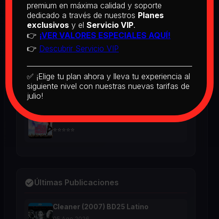
BD25 Subtitulado
premium en máxima calidad y soporte
dedicado a través de nuestros
Planes
2026
exclusivos
y el
Servicio VIP
.
⭐⭐⭐⭐⭐
👉
¡VER VALORES ESPECIALES AQUÍ!
👉
Descubrir Servicio VIP
[PEDIDO] Boogie Nights (1997) BD25
Latino
2026
✅ ¡Elige tu plan ahora y lleva tu experiencia al
⭐⭐⭐⭐⭐
siguiente nivel con nuestras nuevas tarifas de
julio!
The Real McCoy (1993) BD25 Latino
2026
⭐⭐⭐⭐⭐
Últimas Publicaciones
Cleaner (2007) BD25 Latino
05 Ago 2026