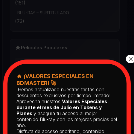
(151)
BLU-RAY – SUBTITULADO
(73)
Películas Populares
×
Book Club (2018) BD25 Latino
2025
🔥 ¡VALORES ESPECIALES EN
⭐⭐⭐⭐⭐
BDMASTER! 🚀
¡Hemos actualizado nuestras tarifas con
Return of the Living Dead: Part II
descuentos exclusivos por tiempo limitado!
(1988) BD25 Latino
Aprovecha nuestros
Valores Especiales
2025
durante el mes de Julio en Tokens y
Planes
y asegura tu acceso al mejor
⭐⭐⭐⭐⭐
contenido Blu-ray con los mejores precios del
año.
[PEDIDO] The Man Who Fell to
Disfruta de acceso prioritario, contenido
Earth [Criterion Collection] (1976)