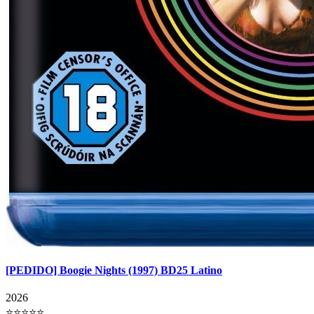
[PEDIDO] Boogie Nights (1997) BD25 Latino
2026
⭐⭐⭐⭐⭐