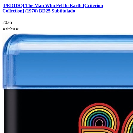
[PEDIDO] The Man Who Fell to Earth [Criterion
Collection] (1976) BD25 Subtitulado
2026
⭐⭐⭐⭐⭐