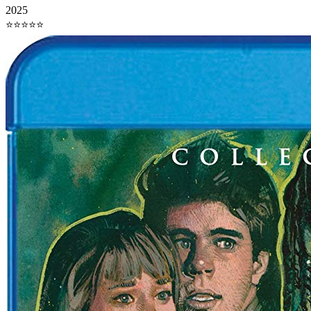
2025
⭐⭐⭐⭐⭐