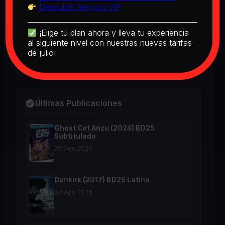
Descubrir Servicio VIP
The Real McCoy (1993) BD25 Latino
¡Elige tu plan ahora y lleva tu experiencia
2026
al siguiente nivel con nuestras nuevas tarifas
de julio!
Últimas Publicaciones
Ghost Cat Anzu (2024) BD25
Subtitulado
07 Ago 2026
Dunkirk (2017) BD25 Latino
07 Ago 2026