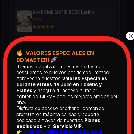
Book Club (2018) BD25 Latino
2025
×
Return of the Living Dead: Part II
(1988) BD25 Latino
¡VALORES ESPECIALES EN
2025
BDMASTER!
¡Hemos actualizado nuestras tarifas con
descuentos exclusivos por tiempo limitado!
[PEDIDO] The Man Who Fell to
Aprovecha nuestros
Valores Especiales
Earth [Criterion Collection] (1976)
durante el mes de Julio en Tokens y
BD25 Subtitulado
Planes
y asegura tu acceso al mejor
2026
contenido Blu-ray con los mejores precios del
año.
Disfruta de acceso prioritario, contenido
premium en máxima calidad y soporte
[PEDIDO] Boogie Nights (1997) BD25
dedicado a través de nuestros
Planes
Latino
exclusivos
y el
Servicio VIP
.
2026
¡VER VALORES ESPECIALES AQUÍ!