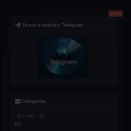
NUEVO
NUEVO
NUEVO
NUEVO
NUEVO
Únete a nuestro Telegram
Categorías
BLU-RAY – 3D
(6)