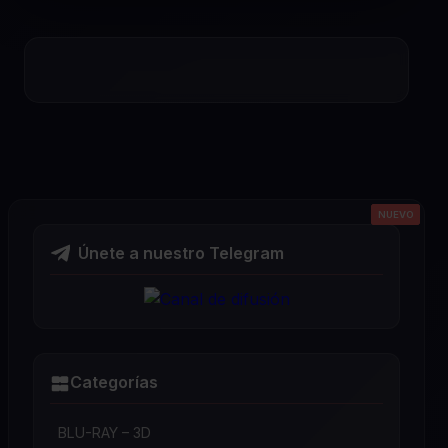
NUEVO
NUEVO
NUEVO
NUEVO
NUEVO
Únete a nuestro Telegram
Categorías
BLU-RAY – 3D