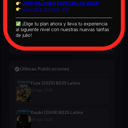
¡VER VALORES ESPECIALES AQUÍ!
2026
Descubrir Servicio VIP
¡Elige tu plan ahora y lleva tu experiencia
The Real McCoy (1993) BD25 Latino
al siguiente nivel con nuestras nuevas tarifas
2026
de julio!
Últimas Publicaciones
Fuze (2025) BD25 Latino
07 Ago 2026
Doubt (2008) BD25 Latino
06 Ago 2026