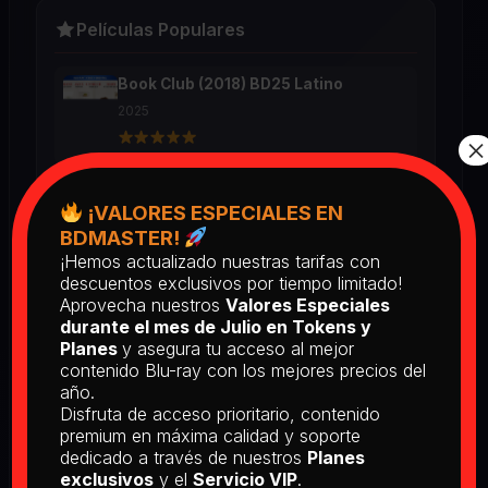
Películas Populares
Book Club (2018) BD25 Latino
2025
×
Return of the Living Dead: Part II
¡VALORES ESPECIALES EN
(1988) BD25 Latino
BDMASTER!
2025
¡Hemos actualizado nuestras tarifas con
descuentos exclusivos por tiempo limitado!
Aprovecha nuestros
Valores Especiales
[PEDIDO] The Man Who Fell to
durante el mes de Julio en Tokens y
Earth [Criterion Collection] (1976)
Planes
y asegura tu acceso al mejor
BD25 Subtitulado
contenido Blu-ray con los mejores precios del
2026
año.
Disfruta de acceso prioritario, contenido
premium en máxima calidad y soporte
dedicado a través de nuestros
Planes
[PEDIDO] Boogie Nights (1997) BD25
Latino
exclusivos
y el
Servicio VIP
.