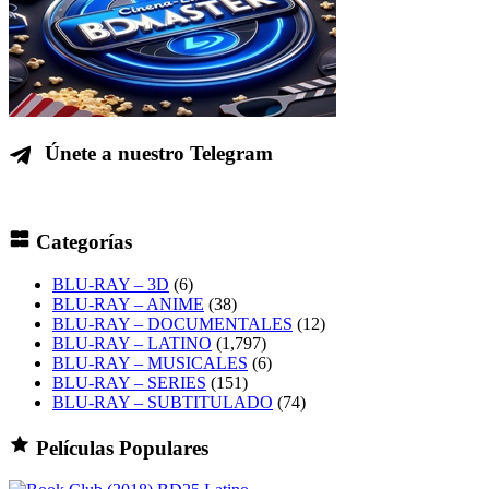
Únete a nuestro Telegram
Categorías
BLU-RAY – 3D
(6)
BLU-RAY – ANIME
(38)
BLU-RAY – DOCUMENTALES
(12)
BLU-RAY – LATINO
(1,797)
BLU-RAY – MUSICALES
(6)
BLU-RAY – SERIES
(151)
BLU-RAY – SUBTITULADO
(74)
Películas Populares