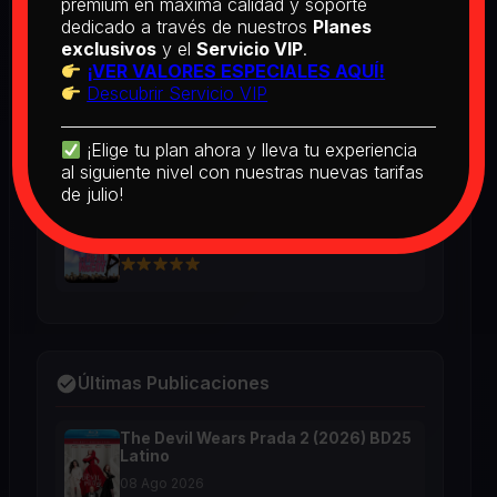
premium en máxima calidad y soporte
2026
dedicado a través de nuestros
Planes
exclusivos
y el
Servicio VIP
.
¡VER VALORES ESPECIALES AQUÍ!
[PEDIDO] Boogie Nights (1997) BD25
Descubrir Servicio VIP
Latino
2026
¡Elige tu plan ahora y lleva tu experiencia
al siguiente nivel con nuestras nuevas tarifas
de julio!
The Real McCoy (1993) BD25 Latino
2026
Últimas Publicaciones
The Devil Wears Prada 2 (2026) BD25
Latino
08 Ago 2026