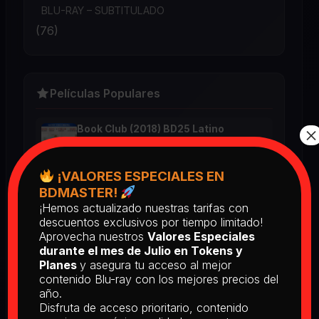
BLU-RAY – SUBTITULADO
(76)
Películas Populares
×
Book Club (2018) BD25 Latino
2025
¡VALORES ESPECIALES EN
BDMASTER!
Return of the Living Dead: Part II
¡Hemos actualizado nuestras tarifas con
(1988) BD25 Latino
descuentos exclusivos por tiempo limitado!
2025
Aprovecha nuestros
Valores Especiales
durante el mes de Julio en Tokens y
Planes
y asegura tu acceso al mejor
contenido Blu-ray con los mejores precios del
[PEDIDO] The Man Who Fell to
año.
Earth [Criterion Collection] (1976)
BD25 Subtitulado
Disfruta de acceso prioritario, contenido