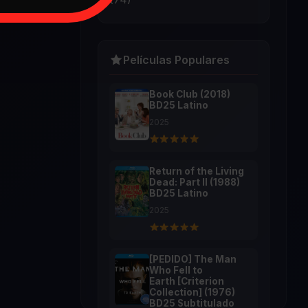
Películas Populares
Book Club (2018)
BD25 Latino
2025
Return of the Living
Dead: Part II (1988)
BD25 Latino
2025
[PEDIDO] The Man
Who Fell to
Earth [Criterion
Collection] (1976)
BD25 Subtitulado