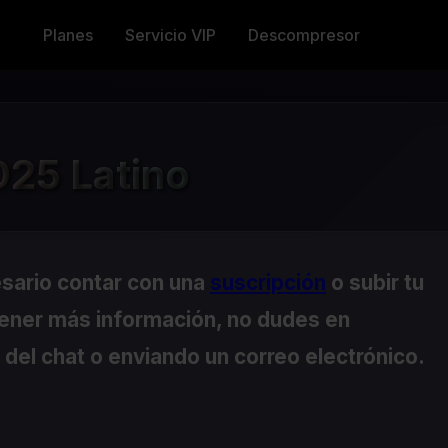
Planes
Servicio VIP
Descompresor
25 Latino
esario contar con una
suscripción
o subir tu
tener más información, no dudes en
del chat o enviando un correo electrónico.