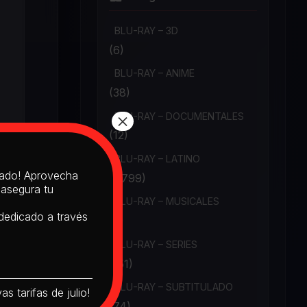
BLU-RAY – 3D
(6)
BLU-RAY – ANIME
(38)
×
BLU-RAY – DOCUMENTALES
(12)
BLU-RAY – LATINO
itado! Aprovecha
(1,799)
 asegura tu
BLU-RAY – MUSICALES
 dedicado a través
(6)
BLU-RAY – SERIES
(151)
BLU-RAY – SUBTITULADO
s tarifas de julio!
(74)