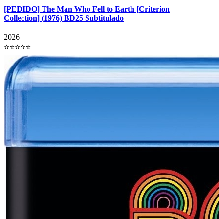
[PEDIDO] The Man Who Fell to Earth [Criterion
Collection] (1976) BD25 Subtitulado
2026
⭐⭐⭐⭐⭐