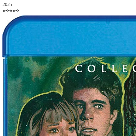
2025
⭐⭐⭐⭐⭐