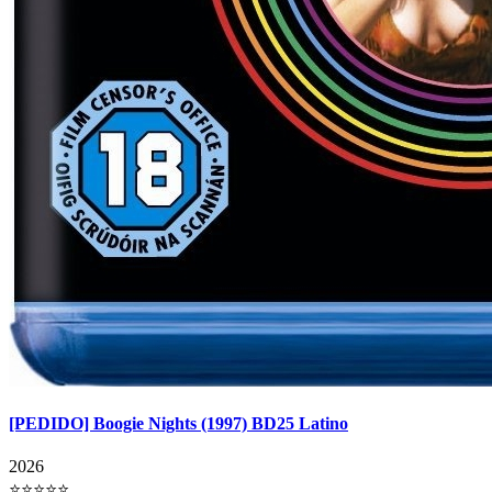
[PEDIDO] Boogie Nights (1997) BD25 Latino
2026
⭐⭐⭐⭐⭐