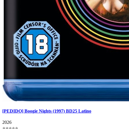
[PEDIDO] Boogie Nights (1997) BD25 Latino
2026
⭐⭐⭐⭐⭐