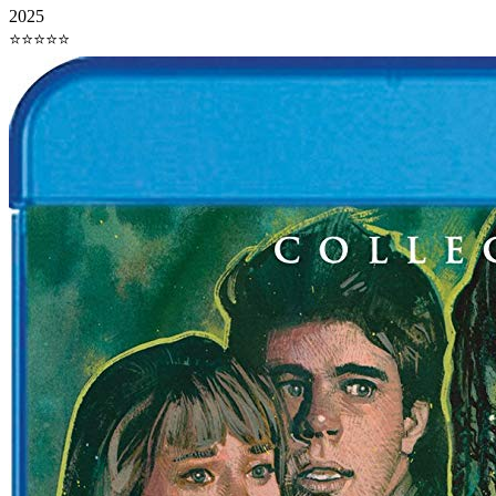
2025
⭐⭐⭐⭐⭐