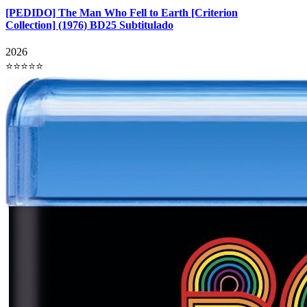
[PEDIDO] The Man Who Fell to Earth [Criterion
Collection] (1976) BD25 Subtitulado
2026
⭐⭐⭐⭐⭐