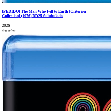
[PEDIDO] The Man Who Fell to Earth [Criterion
Collection] (1976) BD25 Subtitulado
2026
⭐⭐⭐⭐⭐