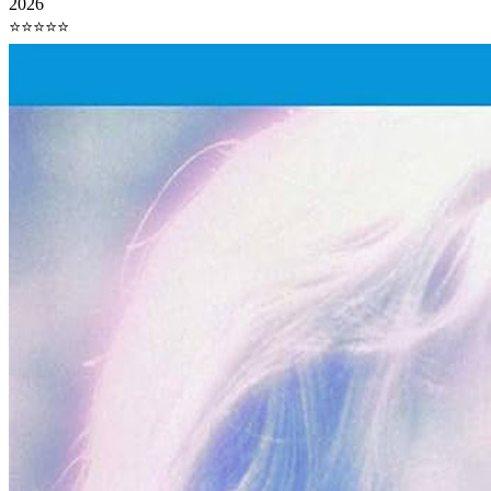
2026
⭐⭐⭐⭐⭐