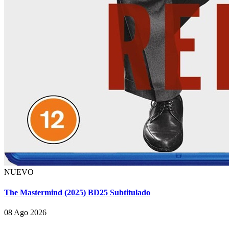
NUEVO
The Mastermind (2025) BD25 Subtitulado
08 Ago 2026