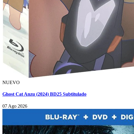
NUEVO
Ghost Cat Anzu (2024) BD25 Subtitulado
07 Ago 2026