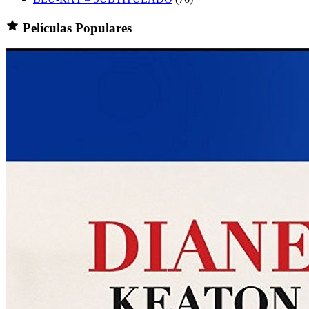
Películas Populares