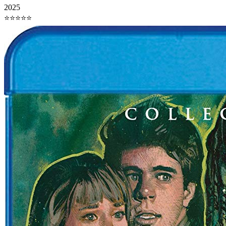
2025
⭐⭐⭐⭐⭐